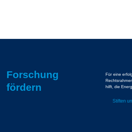
Forschung
Für eine erfo
Rechtsrahmen.
fördern
hilft, die En
Stiften 