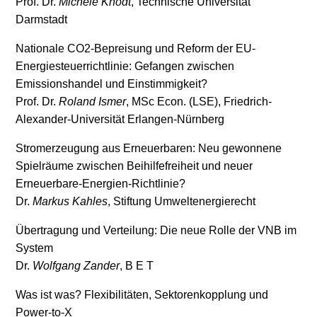
Prof. Dr.
Michèle Knodt
, Technische Universität
Darmstadt
Nationale CO
2
-Bepreisung und Reform der EU-
Energiesteuerrichtlinie: Gefangen zwischen
Emissionshandel und Einstimmigkeit?
Prof. Dr.
Roland Ismer
, MSc Econ. (LSE), Friedrich-
Alexander-Universität Erlangen-Nürnberg
Stromerzeugung aus Erneuerbaren: Neu gewonnene
Spielräume zwischen Beihilfefreiheit und neuer
Erneuerbare-Energien-Richtlinie?
Dr.
Markus Kahles
, Stiftung Umweltenergierecht
Übertragung und Verteilung: Die neue Rolle der VNB im
System
Dr.
Wolfgang Zander
, B E T
Was ist was? Flexibilitäten, Sektorenkopplung und
Power-to-X