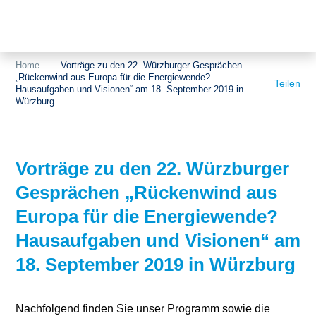
Themen
Projekte
Akzeptanz
Home
Vorträge zu den 22. Würzburger Gesprächen
„Rückenwind aus Europa für die Energiewende?
Publikationen
Europa
Teilen
Hausaufgaben und Visionen“ am 18. September 2019 in
Würzburg
News
Flächen
Blog
Genehmigungen
Vorträge zu den 22. Würzburger
Karriere
Grundsatzfragen
Gesprächen „Rückenwind aus
Über uns
Märkte
Europa für die Energiewende?
Hausaufgaben und Visionen“ am
Netze
Stiftungsporträt
18. September 2019 in Würzburg
Sektorenkopplung
Team
Speicher
Forschungsnetzwerk
Nachfolgend finden Sie unser Programm sowie die