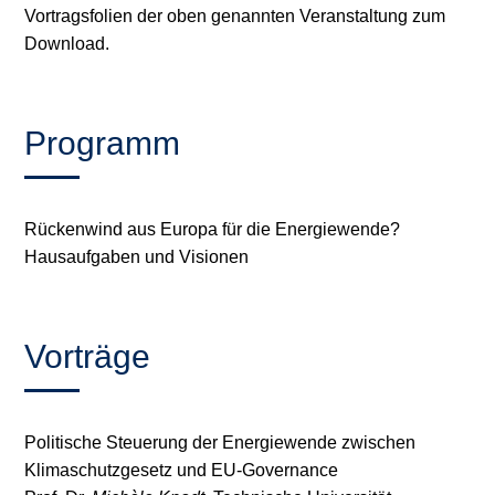
Vortragsfolien der oben genannten Veranstaltung zum
Stromerzeugung
Bibliothek
Download.
Wärme
Newsletter
Programm
Wasserstoff
Infomaterial
Schriften zum
Umweltenergierecht
Rückenwind aus Europa für die Energiewende?
Hausaufgaben und Visionen
Vorträge
Politische Steuerung der Energiewende zwischen
Klimaschutzgesetz und EU-Governance