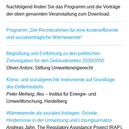
Nachfolgend finden Sie das Programm und die Vorträge
Stromerzeugung
Bibliothek
der oben genannten Veranstaltung zum Download.
Wärme
Newsletter
Programm „Der Rechtsrahmen für eine kosteneffiziente
Wasserstoff
Infomaterial
und sozialverträgliche Wärmewende“
Schriften zum
Begrüßung und Einführung zu den politischen
Umweltenergierecht
Zielvorgaben für den Gebäudesektor 2030/2050
Oliver Antoni
, Stiftung Umweltenergierecht
Klima- und sozialgerechte Instrumente auf Grundlage
des Drittelmodells
Peter Mellwig
, ifeu – Institut für Energie- und
Umweltforschung, Heidelberg
Wärmewende als soziales Anliegen. Gründe,
Hindernisse in der Umsetzung und Lösungsansätze
Andreas Jahn
, The Regulatory Assistance Project (RAP),