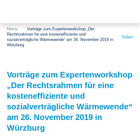
Themen
Projekte
Akzeptanz
Home
Vorträge zum Expertenworkshop „Der
Rechtsrahmen für eine kosteneffiziente und
Publikationen
Europa
Teilen
sozialverträgliche Wärmewende“ am 26. November 2019 in
Würzburg
News
Flächen
Blog
Genehmigungen
Vorträge zum Expertenworkshop
Karriere
Grundsatzfragen
„Der Rechtsrahmen für eine
Über uns
Märkte
kosteneffiziente und
sozialverträgliche Wärmewende“
Netze
Stiftungsporträt
am 26. November 2019 in
Sektorenkopplung
Team
Würzburg
Speicher
Forschungsnetzwerk