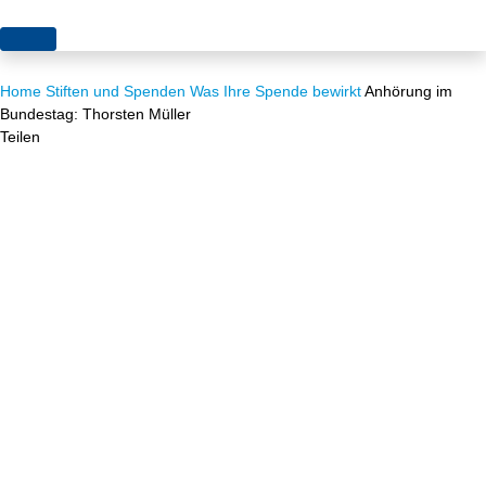
Themen
Home
Stiften und Spenden
Was Ihre Spende bewirkt
Anhörung im
Projekte
Akzeptanz
Bundestag: Thorsten Müller
Teilen
Publikationen
Europa
News
Flächen
Blog
Genehmigungen
Karriere
Grundsatzfragen
Über uns
Märkte
Netze
Stiftungsporträt
Sektorenkopplung
Team