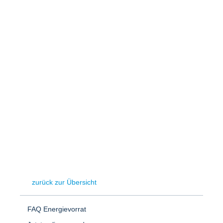
Speicher
Forschungsnetzwerk
Stromerzeugung
Bibliothek
Wärme
Newsletter
Wasserstoff
Infomaterial
Schriften zum Umweltenergierecht
zurück zur Übersicht
FAQ Energievorrat