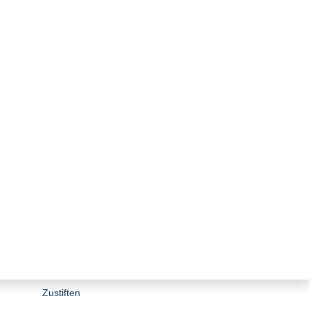
zurück zur Übersicht
FAQ Energievorrat
Jetzt online spenden
Statut des Energievorrats
Spenden
Zustiften