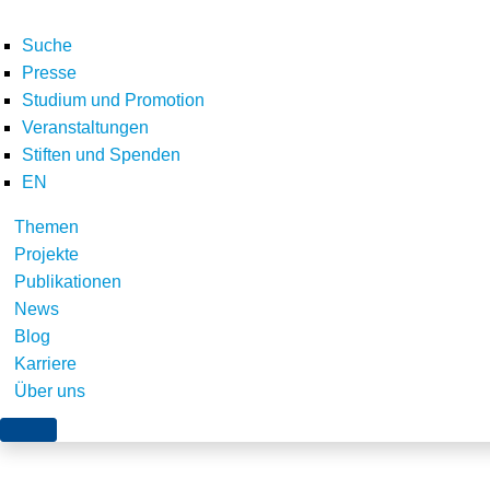
Suche
Presse
Studium und Promotion
Veranstaltungen
Home
Stiften und Spenden
Was Ihre Spende bewirkt
Icon_Ministerium
Stiften und Spenden
Teilen
EN
Themen
Projekte
Publikationen
News
Blog
Karriere
Über uns