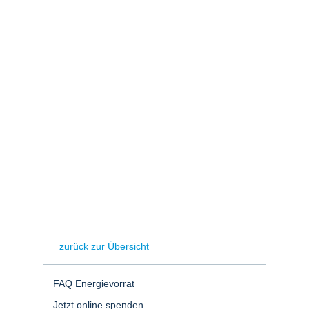
Stromerzeugung
Bibliothek
Wärme
Newsletter
Wasserstoff
Infomaterial
Schriften zum
Umweltenergierecht
zurück zur Übersicht
FAQ Energievorrat
Jetzt online spenden