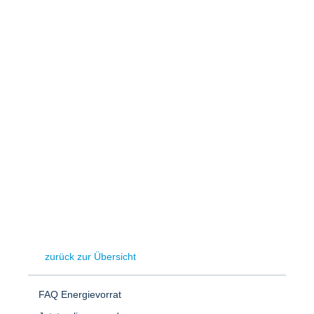
Speicher
Forschungsnetzwerk
Stromerzeugung
Bibliothek
Wärme
Newsletter
Wasserstoff
Infomaterial
Schriften zum Umweltenergierecht
zurück zur Übersicht
FAQ Energievorrat