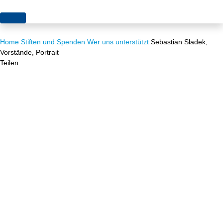
Themen
Home
Stiften und Spenden
Wer uns unterstützt
Sebastian Sladek,
Projekte
Akzeptanz
Vorstände, Portrait
Teilen
Publikationen
Europa
News
Flächen
Blog
Genehmigungen
Karriere
Grundsatzfragen
Über uns
Märkte
Netze
Stiftungsporträt
Sektorenkopplung
Team