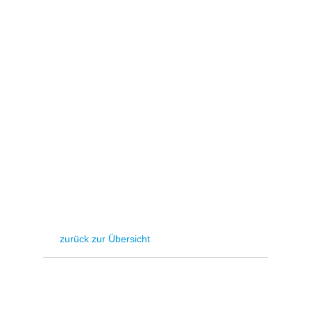
Stromerzeugung
Bibliothek
Wärme
Newsletter
Wasserstoff
Infomaterial
Schriften zum
Umweltenergierecht
zurück zur Übersicht