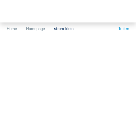
Themen
Projekte
Akzeptanz
Teilen
Home
Homepage
strom-klein
Publikationen
Europa
News
Flächen
Blog
Genehmigungen
Karriere
Grundsatzfragen
Über uns
Märkte
Netze
Stiftungsporträt
Sektorenkopplung
Team
Speicher
Forschungsnetzwerk