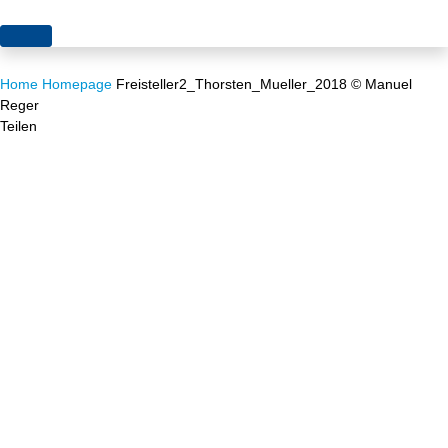
Themen
Home
Homepage
Freisteller2_Thorsten_Mueller_2018 © Manuel
Projekte
Akzeptanz
Reger
Teilen
Publikationen
Europa
News
Flächen
Blog
Genehmigungen
Karriere
Grundsatzfragen
Über uns
Märkte
Netze
Stiftungsporträt
Sektorenkopplung
Team