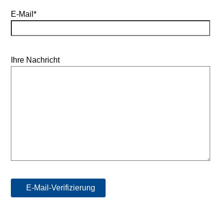
E-Mail*
Stromerzeugung
Bibliothek
Wärme
Newsletter
Ihre Nachricht
Wasserstoff
Infomaterial
Schriften zum
Umweltenergierecht