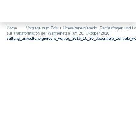
Themen
Projekte
Akzeptanz
Home
Vorträge zum Fokus Umweltenergierecht „Rechtsfragen und L
zur Transformation der Wärmenetze“ am 26. Oktober 2016
Publikationen
Europa
stiftung_umweltenergierecht_vortrag_2016_10_26_dezentrale_zentrale_
News
Flächen
Blog
Genehmigungen
Karriere
Grundsatzfragen
Über uns
Märkte
Netze
Stiftungsporträt
Sektorenkopplung
Team
Speicher
Forschungsnetzwerk