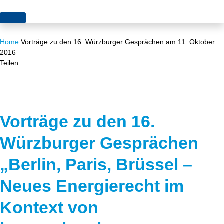
Themen
Home
Vorträge zu den 16. Würzburger Gesprächen am 11. Oktober
Projekte
Akzeptanz
2016
Teilen
Publikationen
Europa
News
Flächen
Blog
Genehmigungen
Vorträge zu den 16.
Karriere
Grundsatzfragen
Würzburger Gesprächen
„Berlin, Paris, Brüssel –
Über uns
Märkte
Neues Energierecht im
Netze
Stiftungsporträt
Kontext von
Sektorenkopplung
Team