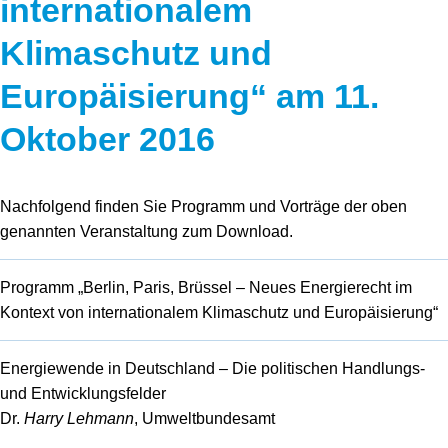
internationalem
Speicher
Forschungsnetzwerk
Klimaschutz und
Stromerzeugung
Bibliothek
Europäisierung“ am 11.
Wärme
Newsletter
Oktober 2016
Wasserstoff
Infomaterial
Schriften zum Umweltenergierecht
Nachfolgend finden Sie Programm und Vorträge der oben
genannten Veranstaltung zum Download.
Programm „Berlin, Paris, Brüssel – Neues Energierecht im
Kontext von internationalem Klimaschutz und Europäisierung“
Energiewende in Deutschland – Die politischen Handlungs-
und Entwicklungsfelder
Dr.
Harry Lehmann
, Umweltbundesamt