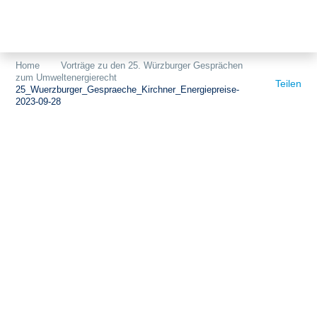
Themen
Projekte
Akzeptanz
Home
Vorträge zu den 25. Würzburger Gesprächen
zum Umweltenergierecht
Publikationen
Europa
Teilen
25_Wuerzburger_Gespraeche_Kirchner_Energiepreise-
2023-09-28
News
Flächen
Blog
Genehmigungen
Karriere
Grundsatzfragen
Über uns
Märkte
Netze
Stiftungsporträt
Sektorenkopplung
Team
Speicher
Forschungsnetzwerk