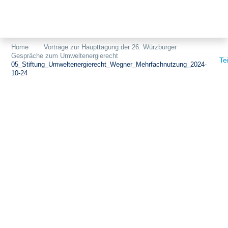
Themen
Projekte
Akzeptanz
Home
Vorträge zur Haupttagung der 26. Würzburger
Gespräche zum Umweltenergierecht
Publikationen
Europa
Te
05_Stiftung_Umweltenergierecht_Wegner_Mehrfachnutzung_2024-
10-24
News
Flächen
Blog
Genehmigungen
Karriere
Grundsatzfragen
Über uns
Märkte
Netze
Stiftungsporträt
Sektorenkopplung
Team
Speicher
Forschungsnetzwerk