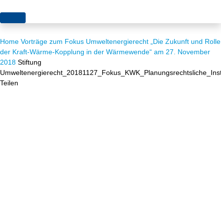
Themen
Home
Vorträge zum Fokus Umweltenergierecht „Die Zukunft und Rolle
Projekte
Akzeptanz
der Kraft-Wärme-Kopplung in der Wärmewende“ am 27. November
2018
Stiftung
Publikationen
Europa
Umweltenergierecht_20181127_Fokus_KWK_Planungsrechtsliche_Ins
Teilen
News
Flächen
Blog
Genehmigungen
Karriere
Grundsatzfragen
Über uns
Märkte
Netze
Stiftungsporträt
Sektorenkopplung
Team