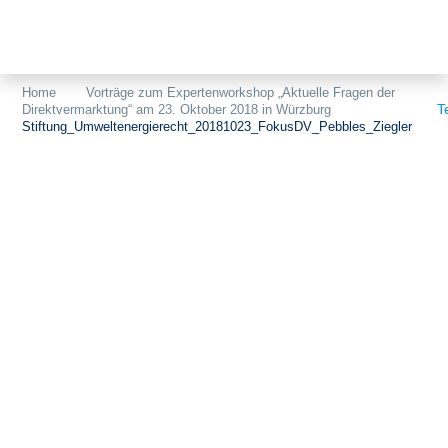
Themen
Projekte
Akzeptanz
Home
Vorträge zum Expertenworkshop „Aktuelle Fragen der
T
Direktvermarktung“ am 23. Oktober 2018 in Würzburg
Publikationen
Europa
Stiftung_Umweltenergierecht_20181023_FokusDV_Pebbles_Ziegler
News
Flächen
Blog
Genehmigungen
Karriere
Grundsatzfragen
Über uns
Märkte
Netze
Stiftungsporträt
Sektorenkopplung
Team
Speicher
Forschungsnetzwerk