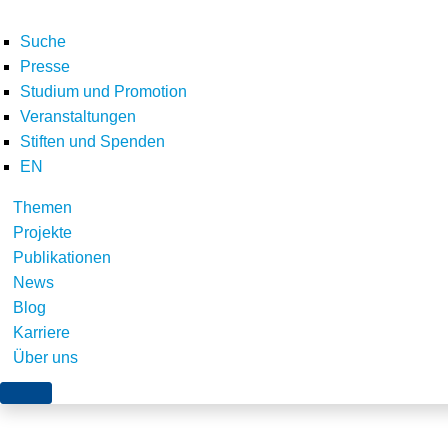
Suche
Presse
Studium und Promotion
Veranstaltungen
Home
Home
rainbow of embroidery thread
Stiften und Spenden
Teilen
EN
Themen
Projekte
Publikationen
News
Blog
Karriere
Über uns