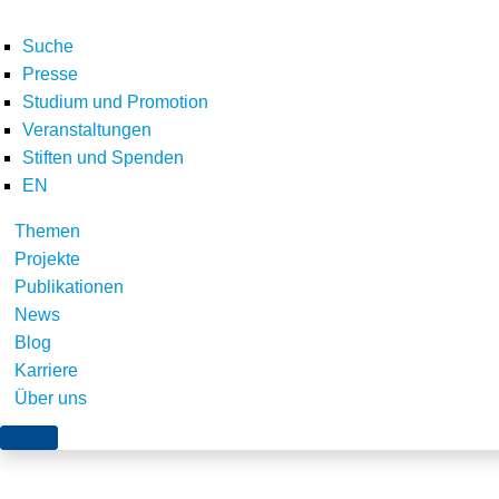
Suche
Presse
Studium und Promotion
Veranstaltungen
Home
Olaf Scholz
olaf scholz 650 x 435 px
Stiften und Spenden
Teilen
EN
Themen
Projekte
Publikationen
News
Blog
Karriere
Über uns