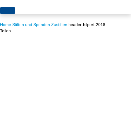
Themen
Home
Stiften und Spenden
Zustiften
header-hilpert-2018
Projekte
Akzeptanz
Teilen
Publikationen
Europa
News
Flächen
Blog
Genehmigungen
Karriere
Grundsatzfragen
Über uns
Märkte
Netze
Stiftungsporträt
Sektorenkopplung
Team