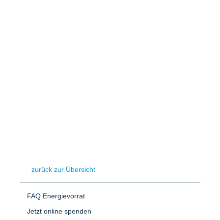
Speicher
Forschungsnetzwerk
Stromerzeugung
Bibliothek
Wärme
Newsletter
Wasserstoff
Infomaterial
Schriften zum Umweltenergierecht
zurück zur Übersicht
FAQ Energievorrat
Jetzt online spenden