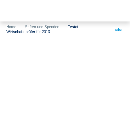
Themen
Projekte
Akzeptanz
Home
Stiften und Spenden
Testat
Teilen
Wirtschaftsprüfer für 2013
Publikationen
Europa
News
Flächen
Blog
Genehmigungen
Karriere
Grundsatzfragen
Über uns
Märkte
Netze
Stiftungsporträt
Sektorenkopplung
Team
Speicher
Forschungsnetzwerk