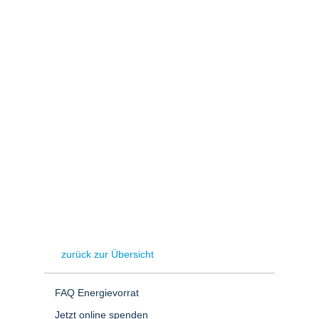
Stromerzeugung
Bibliothek
Wärme
Newsletter
Wasserstoff
Infomaterial
Schriften zum
Umweltenergierecht
zurück zur Übersicht
FAQ Energievorrat
Jetzt online spenden