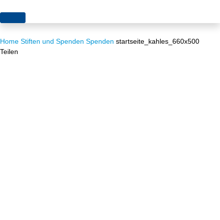
Themen
Home
Stiften und Spenden
Spenden
startseite_kahles_660x500
Projekte
Akzeptanz
Teilen
Publikationen
Europa
News
Flächen
Blog
Genehmigungen
Karriere
Grundsatzfragen
Über uns
Märkte
Netze
Stiftungsporträt
Sektorenkopplung
Team