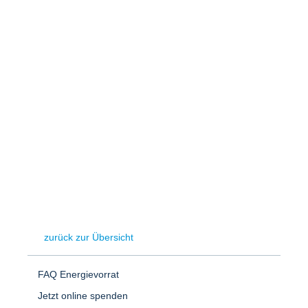
Speicher
Forschungsnetzwerk
Stromerzeugung
Bibliothek
Wärme
Newsletter
Wasserstoff
Infomaterial
Schriften zum Umweltenergierecht
zurück zur Übersicht
FAQ Energievorrat
Jetzt online spenden