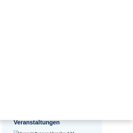
e-im-eeg_struckum_mueller_kahles
zurück zur Übersicht
Veranstaltungen