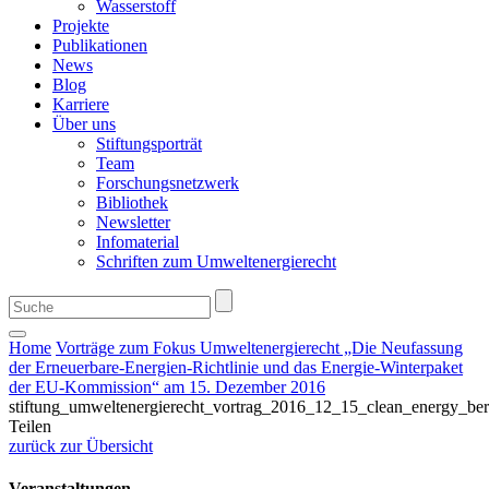
Wasserstoff
Projekte
Publikationen
News
Blog
Karriere
Über uns
Stiftungsporträt
Team
Forschungsnetzwerk
Bibliothek
Newsletter
Infomaterial
Schriften zum Umweltenergierecht
Home
Vorträge zum Fokus Umweltenergierecht „Die Neufassung
der Erneuerbare-Energien-Richtlinie und das Energie-Winterpaket
der EU-Kommission“ am 15. Dezember 2016
stiftung_umweltenergierecht_vortrag_2016_12_15_clean_energy_ber
Teilen
zurück zur Übersicht
Veranstaltungen