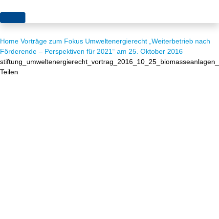
Themen
Home
Vorträge zum Fokus Umweltenergierecht „Weiterbetrieb nach
Projekte
Akzeptanz
Förderende – Perspektiven für 2021“ am 25. Oktober 2016
stiftung_umweltenergierecht_vortrag_2016_10_25_biomasseanlagen_
Publikationen
Europa
Teilen
News
Flächen
Blog
Genehmigungen
Karriere
Grundsatzfragen
Über uns
Märkte
Netze
Stiftungsporträt
Sektorenkopplung
Team