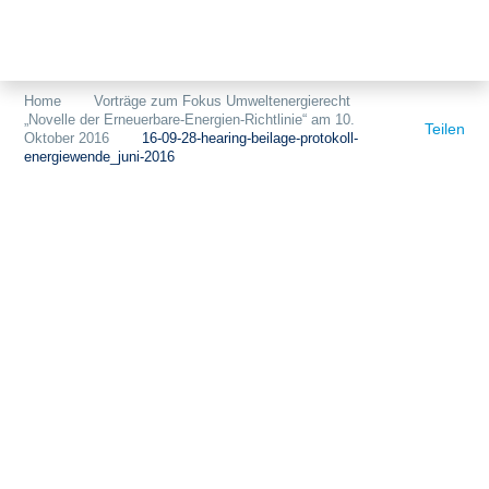
Themen
Projekte
Akzeptanz
Home
Vorträge zum Fokus Umweltenergierecht
„Novelle der Erneuerbare-Energien-Richtlinie“ am 10.
Publikationen
Europa
Teilen
Oktober 2016
16-09-28-hearing-beilage-protokoll-
energiewende_juni-2016
News
Flächen
Blog
Genehmigungen
Karriere
Grundsatzfragen
Über uns
Märkte
Netze
Stiftungsporträt
Sektorenkopplung
Team
Speicher
Forschungsnetzwerk