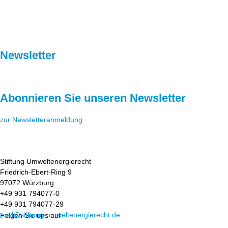
Newsletter
Abonnieren Sie unseren Newsletter
zur Newsletteranmeldung
Stiftung Umweltenergierecht
Friedrich-Ebert-Ring 9
97072 Würzburg
+49 931 794077-0
+49 931 794077-29
mail@stiftung-umweltenergierecht.de
Folgen Sie uns auf