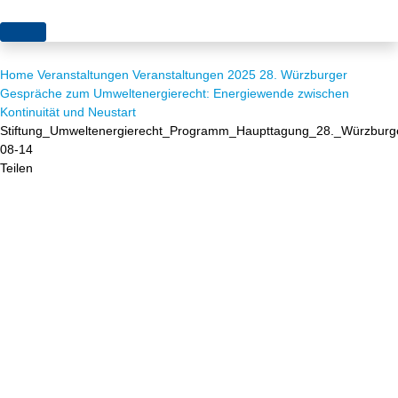
Themen
Home
Veranstaltungen
Veranstaltungen 2025
28. Würzburger
Projekte
Akzeptanz
Gespräche zum Umweltenergierecht: Energiewende zwischen
Kontinuität und Neustart
Publikationen
Europa
Stiftung_Umweltenergierecht_Programm_Haupttagung_28._Würzbur
08-14
News
Flächen
Teilen
Blog
Genehmigungen
Karriere
Grundsatzfragen
Über uns
Märkte
Netze
Stiftungsporträt
Sektorenkopplung
Team