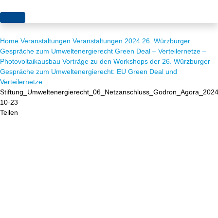
Themen
Home
Veranstaltungen
Veranstaltungen 2024
26. Würzburger
Projekte
Akzeptanz
Gespräche zum Umweltenergierecht Green Deal – Verteilernetze –
Photovoltaikausbau
Vorträge zu den Workshops der 26. Würzburger
Publikationen
Europa
Gespräche zum Umweltenergierecht: EU Green Deal und
Verteilernetze
News
Flächen
Stiftung_Umweltenergierecht_06_Netzanschluss_Godron_Agora_2024
10-23
Blog
Genehmigungen
Teilen
Karriere
Grundsatzfragen
Über uns
Märkte
Netze
Stiftungsporträt
Sektorenkopplung
Team