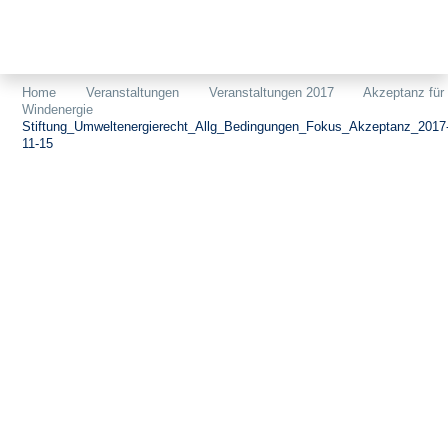
Themen
Projekte
Akzeptanz
Home
Veranstaltungen
Veranstaltungen 2017
Akzeptanz für
Windenergie
Publikationen
Europa
Stiftung_Umweltenergierecht_Allg_Bedingungen_Fokus_Akzeptanz_2017
11-15
News
Flächen
Blog
Genehmigungen
Karriere
Grundsatzfragen
Über uns
Märkte
Netze
Stiftungsporträt
Sektorenkopplung
Team
Speicher
Forschungsnetzwerk