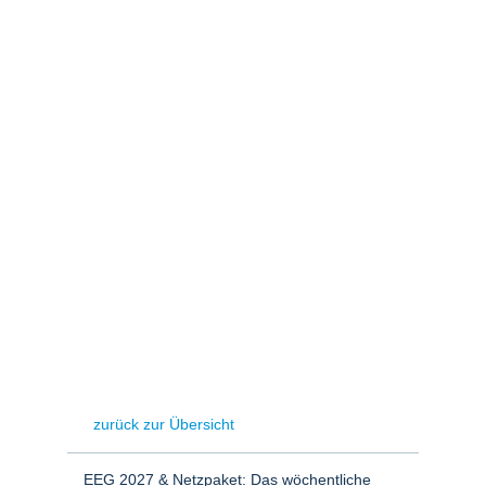
Stromerzeugung
Bibliothek
Wärme
Newsletter
Wasserstoff
Infomaterial
Schriften zum
Umweltenergierecht
zurück zur Übersicht
EEG 2027 & Netzpaket: Das wöchentliche