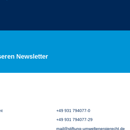
seren Newsletter
ht
+49 931 794077-0
+49 931 794077-29
mail@stiftung-umweltenergierecht.de