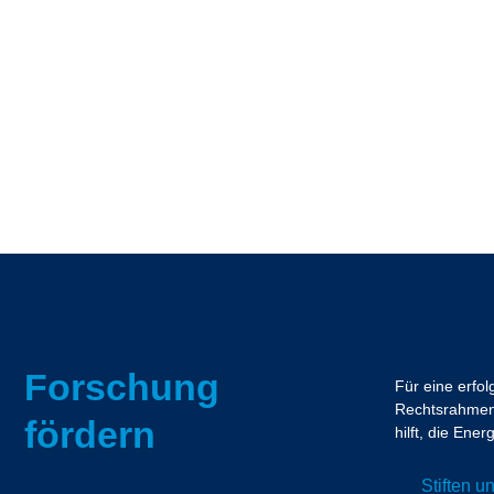
Forschung
Für eine erfo
Rechtsrahmen.
fördern
hilft, die En
Stiften 